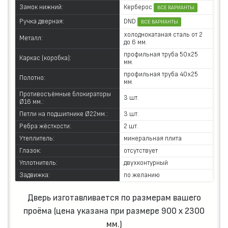
Керберос
Замок нижний:
ВСЕ ВАРИАНТЫ
DND
Ручка дверная:
ВСЕ ВАРИАНТЫ
холоднокатаная сталь от 2
Металл:
до 6 мм.
профильная труба 50х25
Каркас (коробка):
мм.
профильная труба 40х25
Полотно:
мм.
Противосъёмные блокираторы
3 шт.
Ø16 мм.:
Петли на подшипнике Ø22мм.:
3 шт.
Ребра жёсткости:
2 шт.
Утеплитель:
минеральная плита
Глазок:
отсутствует
Уплотнитель:
двухконтурный
Задвижка:
по желанию
Дверь изготавливается по размерам вашего
проёма (цена указана при размере 900 х 2300
мм.)