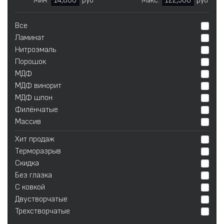
Мин:
14,800
руб
Макс:
122,500
руб
Все
Ламинат
Нитроэмаль
Порошок
МДФ
МДФ винорит
МДФ шпон
Филёнчатые
Массив
Хит продаж
Терморазрыв
Скидка
Без глазка
С ковкой
Двустворчатые
Трехстворчатые