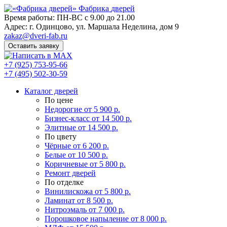
Фабрика
дверей
Время работы: ПН-ВС с 9.00 до 21.00
Адрес: г. Одинцово, ул. Маршала Неделина, дом 9
zakaz@dveri-fab.ru
Оставить заявку
+7 (925) 753-95-66
+7 (495) 502-30-59
Каталог дверей
По цене
Недорогие
от 5 900 р.
Бизнес-класс
от 14 500 р.
Элитные
от 14 500 р.
По цвету
Чёрные
от 6 200 р.
Белые
от 10 500 р.
Коричневые
от 5 800 р.
Ремонт дверей
По отделке
Винилискожа
от 5 800 р.
Ламинат
от 8 500 р.
Нитроэмаль
от 7 000 р.
Порошковое напыление
от 8 000 р.