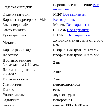
порошковое напыление
Все
Отделка снаружи:
варианты
Отделка внутри:
МДФ
Все варианты
Варианты фрезеровки МДФ:
Все варианты
Замок верхний:
Меттэм
Все варианты
Замок нижний:
СТРАЖ
Все варианты
Ручка дверная:
FUARO
Все варианты
холоднокатаная сталь от 2 до 6
Металл:
мм.
Каркас (коробка):
профильная труба 50х25 мм.
Полотно:
профильная труба 40х25 мм.
Противосъёмные
2 шт.
блокираторы Ø16 мм.:
Петли на подшипнике
2 шт.
Ø22мм.:
Ребра жёсткости:
2 шт.
Утеплитель:
пенополистирол
Глазок:
есть
Уплотнитель:
двухконтурный
Задвижка:
поворотная
Зеркало:
размер 300 х 1600 мм.