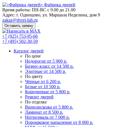
Фабрика
дверей
Время работы: ПН-ВС с 9.00 до 21.00
Адрес: г. Одинцово, ул. Маршала Неделина, дом 9
zakaz@dveri-fab.ru
Оставить заявку
+7 (925) 753-95-66
+7 (495) 502-30-59
Каталог дверей
По цене
Недорогие
от 5 900 р.
Бизнес-класс
от 14 500 р.
Элитные
от 14 500 р.
По цвету
Чёрные
от 6 200 р.
Белые
от 10 500 р.
Коричневые
от 5 800 р.
Ремонт дверей
По отделке
Винилискожа
от 5 800 р.
Ламинат
от 8 500 р.
Нитроэмаль
от 7 000 р.
Порошковое напыление
от 8 000 р.