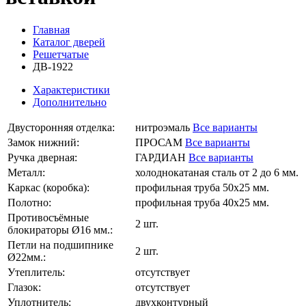
Главная
Каталог дверей
Решетчатые
ДВ-1922
Характеристики
Дополнительно
Двусторонняя отделка:
нитроэмаль
Все варианты
Замок нижний:
ПРОСАМ
Все варианты
Ручка дверная:
ГАРДИАН
Все варианты
Металл:
холоднокатаная сталь от 2 до 6 мм.
Каркас (коробка):
профильная труба 50х25 мм.
Полотно:
профильная труба 40х25 мм.
Противосъёмные
2 шт.
блокираторы Ø16 мм.:
Петли на подшипнике
2 шт.
Ø22мм.:
Утеплитель:
отсутствует
Глазок:
отсутствует
Уплотнитель:
двухконтурный