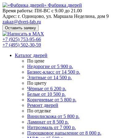
Фабрика
дверей
Время работы: ПН-ВС с 9.00 до 21.00
Адрес: г. Одинцово, ул. Маршала Неделина, дом 9
zakaz@dveri-fab.ru
Оставить заявку
+7 (925) 753-95-66
+7 (495) 502-30-59
Каталог дверей
По цене
Недорогие
от 5 900 р.
Бизнес-класс
от 14 500 р.
Элитные
от 14 500 р.
По цвету
Чёрные
от 6 200 р.
Белые
от 10 500 р.
Коричневые
от 5 800 р.
Ремонт дверей
По отделке
Винилискожа
от 5 800 р.
Ламинат
от 8 500 р.
Нитроэмаль
от 7 000 р.
Порошковое напыление
от 8 000 р.