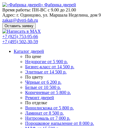
Фабрика
дверей
Время работы: ПН-ВС с 9.00 до 21.00
Адрес: г. Одинцово, ул. Маршала Неделина, дом 9
zakaz@dveri-fab.ru
Оставить заявку
+7 (925) 753-95-66
+7 (495) 502-30-59
Каталог дверей
По цене
Недорогие
от 5 900 р.
Бизнес-класс
от 14 500 р.
Элитные
от 14 500 р.
По цвету
Чёрные
от 6 200 р.
Белые
от 10 500 р.
Коричневые
от 5 800 р.
Ремонт дверей
По отделке
Винилискожа
от 5 800 р.
Ламинат
от 8 500 р.
Нитроэмаль
от 7 000 р.
Порошковое напыление
от 8 000 р.