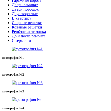
Гаражные ворота
Двери ламинат
Двери порошок
Двустворчатые
В квартиру
Сварные решетки
Кованые решетки
Решётки антикошка
До и после ремонта
С зеркалом
фотография №1
фотография №2
фотография №3
фотография №4